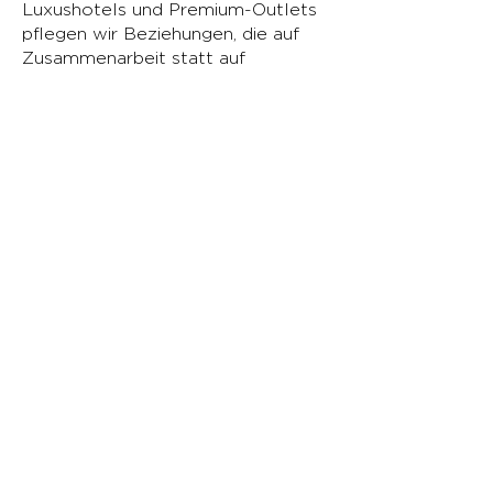
Luxushotels und Premium-Outlets
pflegen wir Beziehungen, die auf
Zusammenarbeit statt auf
aggressiven Verkaufstaktiken
basieren. So stellen wir sicher, dass
jeder Markteintritt oder
Expansionsplan auf langfristigen
Erfolg ausgelegt ist, von dem die
Marken als auch ihre
Einzelhandelspartner profitieren.
Von aufstrebenden Start-Ups bis
hin zu etablierten globalen Namen
bietet Luxist das erforderliche
Fachwissen und die strategische
Ausrichtung, um durch komplexe
Märkte zu navigieren, neue Chancen
zu ergreifen und eine nachhaltige
Wirkung zu erzielen.